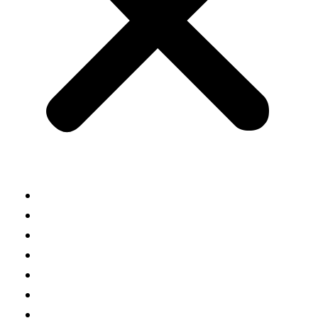
INICIO
AVENTURAS
TURISMO
MOTORHOME
PESCA
4X4
CAMPING